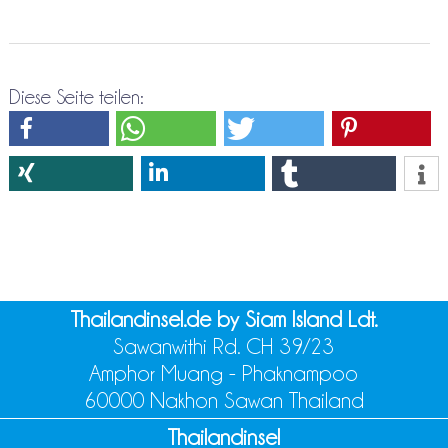
Diese Seite teilen:
Thailandinsel.de by Siam Island Ldt.
Sawanwithi Rd. CH 39/23
Amphor Muang - Phaknampoo
60000 Nakhon Sawan Thailand
Thailandinsel