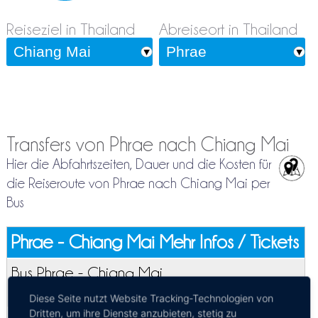
Reiseziel in Thailand
Abreiseort in Thailand
Transfers von Phrae nach Chiang Mai
Hier die Abfahrtszeiten, Dauer und die Kosten für
die Reiseroute von Phrae nach Chiang Mai per
Bus
Phrae - Chiang Mai
Mehr Infos / Tickets
Bus Phrae - Chiang Mai
Kosten:
EUR 7.38–10.40
Dauer:
4h 10m
Diese Seite nutzt Website Tracking-Technologien von
Dritten, um ihre Dienste anzubieten, stetig zu