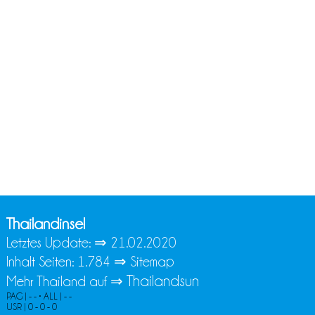
Thailandinsel
Letztes Update: ⇒
21.02.2020
Inhalt Seiten: 1.784 ⇒
Sitemap
Thailandsun
Mehr Thailand auf ⇒
PAG | - - • ALL | - -
USR | 0 - 0 - 0