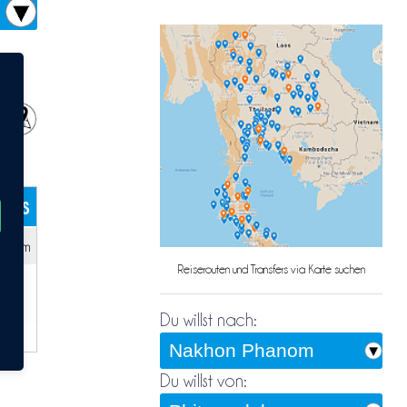
kets
 55m
Reiserouten und Transfers via Karte suchen
Du willst nach:
Du willst von: