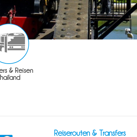
fers & Reisen
Thailand
Reiserouten & Transfers