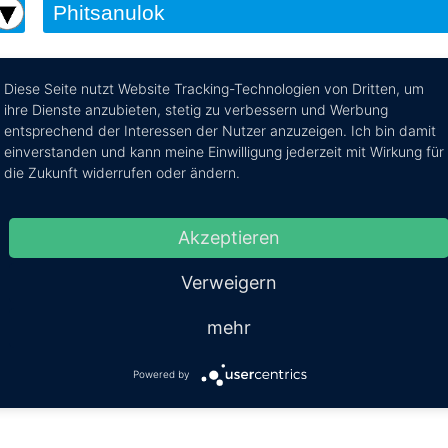
Diese Seite nutzt Website Tracking-Technologien von Dritten, um
ihre Dienste anzubieten, stetig zu verbessern und Werbung
lok nach Nakhon Phanom
entsprechend der Interessen der Nutzer anzuzeigen. Ich bin damit
einverstanden und kann meine Einwilligung jederzeit mit Wirkung für
e Reiseroute von Phitsanulok nach Nakhon Phanom per Bus
die Zukunft widerrufen oder ändern.
Mehr Infos / Tic
Akzeptieren
Kosten:
EUR 17.83
Dauer:
9h
Verweigern
mehr
Powered by