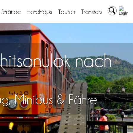
& Strände
Hoteltipps
Touren
Transfers
Phitsanulok nach
lug, Minibus & Fähre