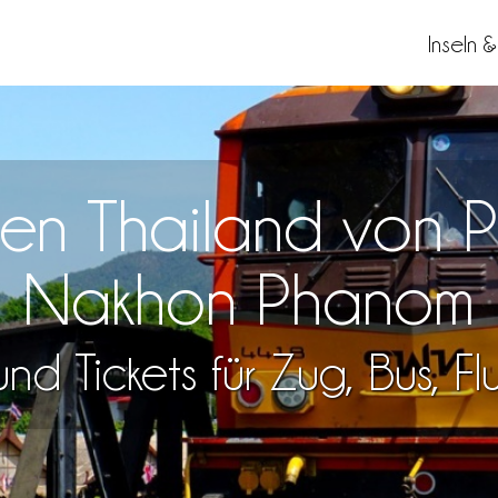
Inseln 
sen Thailand von 
Nakhon Phanom
nd Tickets für Zug, Bus, F