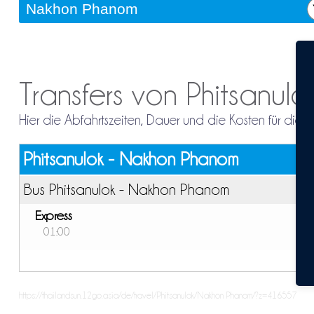
Transfers von Phitsanu
Hier die Abfahrtszeiten, Dauer und die Kosten für di
Phitsanulok - Nakhon Phanom
Bus Phitsanulok - Nakhon Phanom
Express
01:00
https://thailandsun.12go.asia/de/travel/Phitsanulok/Nakhon Phanom/?z=416557