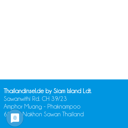
Thailandinsel.de by Siam Island Ldt.
Sawanwithi Rd. CH 39/23
Amphor Muang - Phaknampoo
60000 Nakhon Sawan Thailand