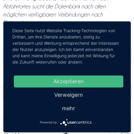
Abfahrtortes sucht die Datenbank nach allen
möglichen verfügbaren Verbindungen nach
Phitsanulok
Diese Seite nutzt Website Tracking-Technologien von
Dritten, um ihre Dienste anzubieten, stetig zu
Ayutthaya
⇒ Phitsanulok
verbessern und Werbung entsprechend der Interessen
der Nutzer anzuzeigen. Ich bin damit einverstanden
Bangkok
⇒ Phitsanulok
und kann meine Einwilligung jederzeit mit Wirkung für
die Zukunft widerrufen oder ändern.
Bangkok Don Mueang Airport
⇒ Phitsanulok
Akzeptieren
Chiang Mai
⇒ Phitsanulok
Verweigern
Chiang Rai
⇒ Phitsanulok
mehr
Chonburi
⇒ Phitsanulok
Powered by