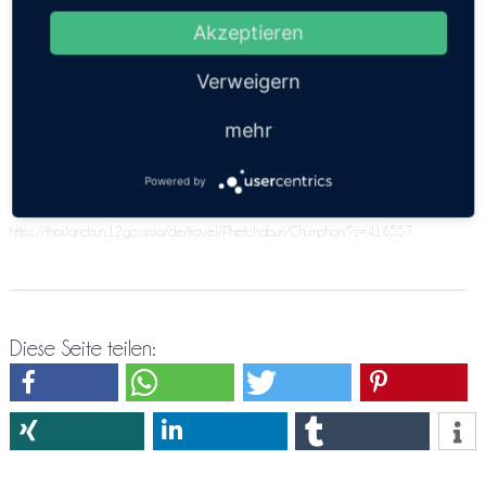
gefunden werden. Evt. muss Du einen Zwischenstop
Akzeptieren
angeben. Bitte versuche es doch nochmals über die
Verweigern
Direktreservierung Phetchaburi ⇒ Chumphon
mehr
Powered by
https://thailandsun.12go.asia/de/travel/Phetchaburi/Chumphon/?z=416557
Diese Seite teilen: