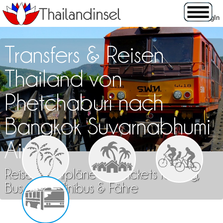
Transfers & Reisen
Thailand von
Phetchaburi nach
Bangkok Suvarnabhumi
Airport
Reisen, Fahrpläne und Tickets für Zug,
Bus, Flug, Minibus & Fähre