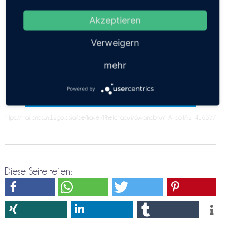
Thailandinsel gefunden werden. Evt. muss Du einen
Zwischenstop angeben. Bitte versuche es doch
Akzeptieren
nochmals über die
Verweigern
Direktreservierung Phetchaburi ⇒ Suvarnabhumi Airport
mehr
Powered by
https://thailandsun.12go.asia/de/travel/Phetchaburi/Suvarnabhumi Airport/?z=416557
Diese Seite teilen: