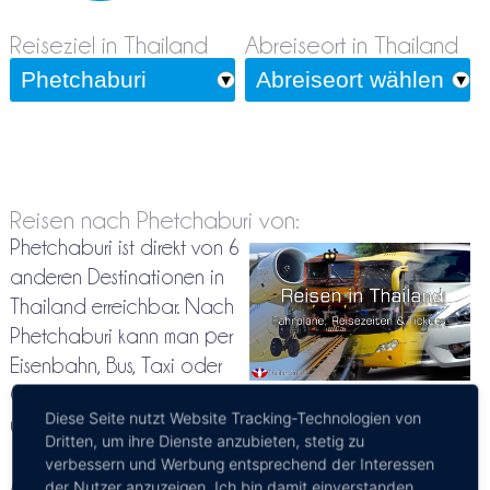
Reiseziel in Thailand
Abreiseort in Thailand
Reisen nach Phetchaburi von:
Phetchaburi ist direkt von 6
anderen Destinationen in
Thailand erreichbar. Nach
Phetchaburi kann man per
Eisenbahn, Bus, Taxi oder
Charterbus reisen. Hier findest Du Tickets, Fahrpläne
Diese Seite nutzt Website Tracking-Technologien von
und Fahrzeiten nach Phetchaburi
Dritten, um ihre Dienste anzubieten, stetig zu
verbessern und Werbung entsprechend der Interessen
Bitte ein wenig Geduld, nach der Auswahl des
der Nutzer anzuzeigen. Ich bin damit einverstanden