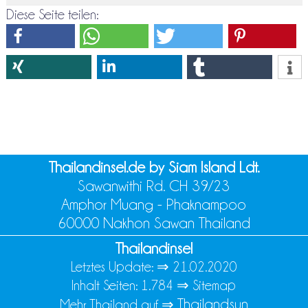
Diese Seite teilen:
Thailandinsel.de by Siam Island Ldt.
Sawanwithi Rd. CH 39/23
Amphor Muang - Phaknampoo
60000 Nakhon Sawan Thailand
Thailandinsel
Letztes Update: ⇒
21.02.2020
Inhalt Seiten: 1.784 ⇒
Sitemap
Thailandsun
Mehr Thailand auf ⇒