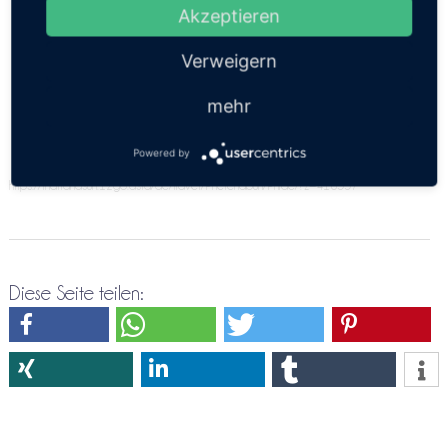
angeben. Bitte versuche es doch nochmals über die
Akzeptieren
Direktreservierung Phetchabun ⇒ Phrae
Verweigern
mehr
Powered by
https://thailandsun.12go.asia/de/travel/Phetchabun/Phrae/?z=416557
Diese Seite teilen: