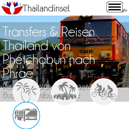
Transfers & Reisen
Thailand von
Phetchabun nach
Phrae
Reisen, Fahrpläne und Tickets für Zug,
Bus, Flug, Minibus & Fähre