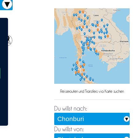
Reiserouten und Transfers via Karte suchen
er
te
Du willst nach:
Du willst von: