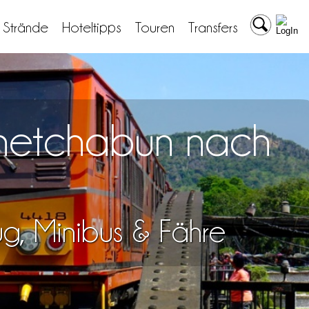
& Strände
Hoteltipps
Touren
Transfers
Phetchabun nach
lug, Minibus & Fähre