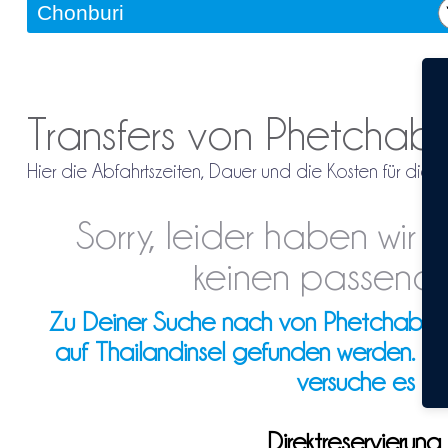
Transfers von Phetchab
Hier die Abfahrtszeiten, Dauer und die Kosten für di
Sorry, leider haben wir
keinen passende
Zu Deiner Suche nach von Phetchabun na
auf Thailandinsel gefunden werden. Ev
versuche es d
Direktreservieru