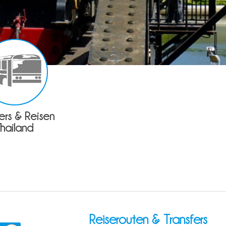
fers & Reisen
Thailand
Reiserouten & Transfers