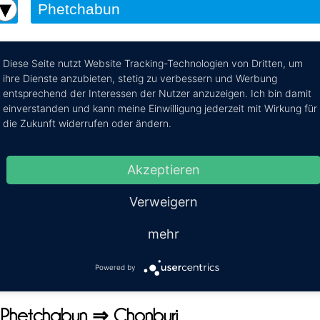
Diese Seite nutzt Website Tracking-Technologien von Dritten, um
ihre Dienste anzubieten, stetig zu verbessern und Werbung
un nach Chonburi
entsprechend der Interessen der Nutzer anzuzeigen. Ich bin damit
einverstanden und kann meine Einwilligung jederzeit mit Wirkung für
e Reiseroute von Phetchabun nach Chonburi per Bus
die Zukunft widerrufen oder ändern.
 in unserer Datenbank gerade
Akzeptieren
n Transfer gefunden.
Verweigern
ch Chonburi konnte leider kein Direkttransf
mehr
t. muss Du einen Zwischenstop angeben. Bit
Powered by
och nochmals über die
ng Phetchabun ⇒ Chonburi