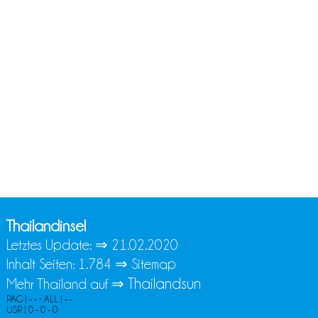
Thailandinsel
Letztes Update: ⇒
21.02.2020
Inhalt Seiten: 1.784 ⇒
Sitemap
Thailandsun
Mehr Thailand auf ⇒
PAG | - - • ALL | - -
USR | 0 - 0 - 0