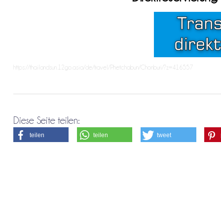
https://thailandsun.12go.asia/de/travel/Phetchabun/Chonburi/?z=416557
Diese Seite teilen:
teilen
teilen
tweet