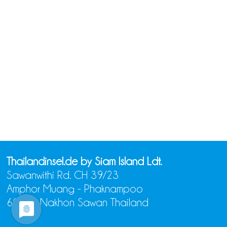
Thailandinsel.de by Siam Island Ldt.
Sawanwithi Rd. CH 39/23
Amphor Muang - Phaknampoo
60000 Nakhon Sawan Thailand