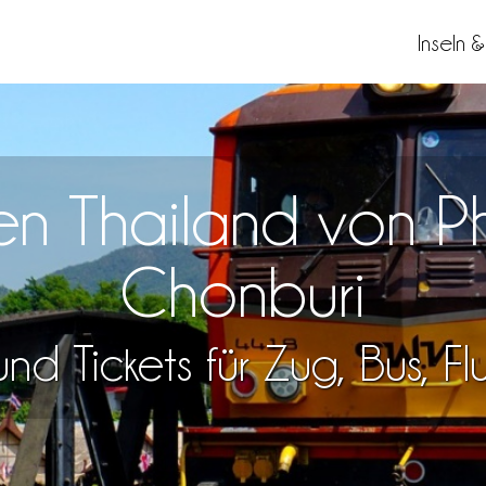
Inseln 
isen Thailand von 
Chonburi
nd Tickets für Zug, Bus, F