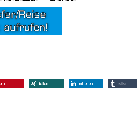
pin it
teilen
mitteilen
teilen