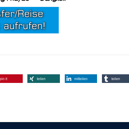
pin it
teilen
mitteilen
teilen