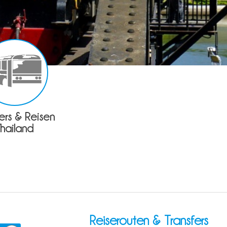
fers & Reisen
Thailand
Reiserouten & Transfers