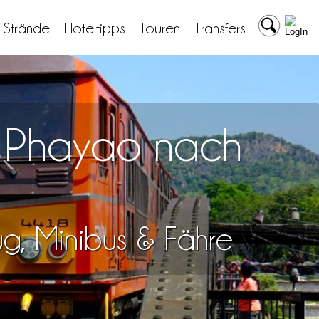
& Strände
Hoteltipps
Touren
Transfers
n Phayao nach
lug, Minibus & Fähre