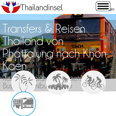
Transfers & Reisen
Thailand von
Phattalung nach Khon
Kaen
Reisen, Fahrpläne und Tickets für Zug,
Bus, Flug, Minibus & Fähre