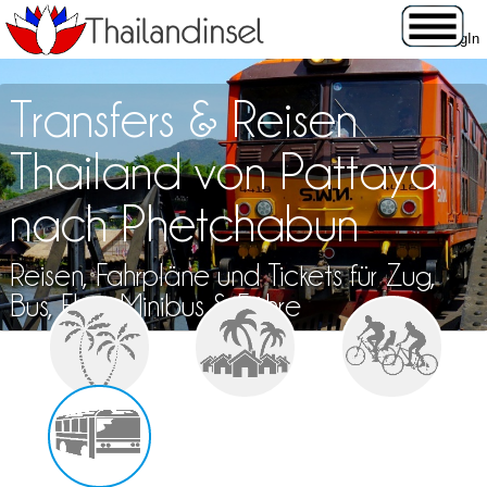
Transfers & Reisen
Thailand von Pattaya
nach Phetchabun
Reisen, Fahrpläne und Tickets für Zug,
Bus, Flug, Minibus & Fähre