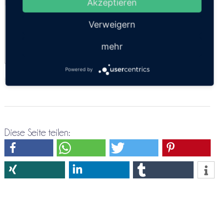
Akzeptieren
Luxus VIP Minibus
Verweigern
Comfort Car
mehr
Powered by
https://thailandsun.12go.asia/de/travel/Pattaya/Phetchabun/?z=416557
Diese Seite teilen: