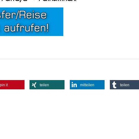
pin it
teilen
mitteilen
teilen