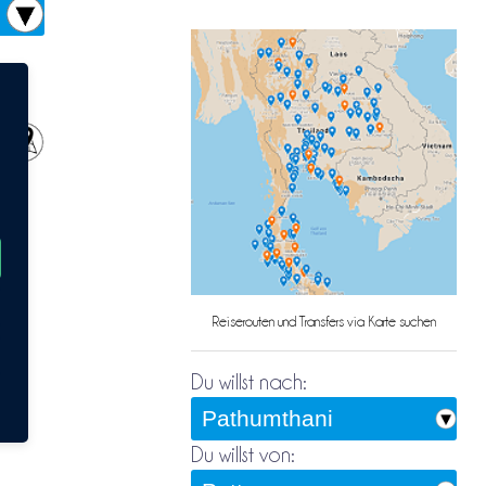
Reiserouten und Transfers via Karte suchen
er
te
Du willst nach:
Du willst von: