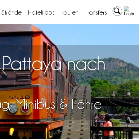
& Strände
Hoteltipps
Touren
Transfers
n Pattaya nach
lug, Minibus & Fähre