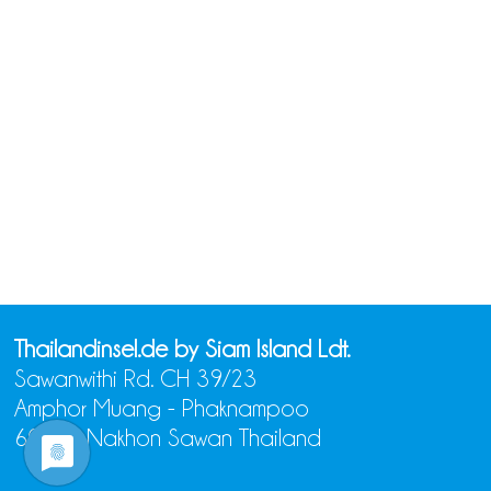
Thailandinsel.de by Siam Island Ldt.
Sawanwithi Rd. CH 39/23
Amphor Muang - Phaknampoo
60000 Nakhon Sawan Thailand