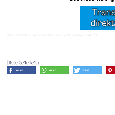
https://thailandsun.12go.asia/de/travel/Pattaya/Pathumthani/?z=416557
Diese Seite teilen:
teilen
teilen
tweet