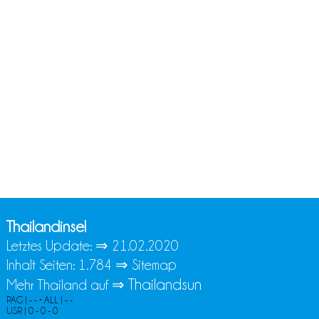
Thailandinsel
Letztes Update: ⇒
21.02.2020
Inhalt Seiten: 1.784 ⇒
Sitemap
Thailandsun
Mehr Thailand auf ⇒
PAG | - - • ALL | - -
USR | 0 - 0 - 0