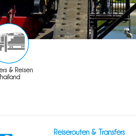
fers & Reisen
Thailand
Reiserouten & Transfers