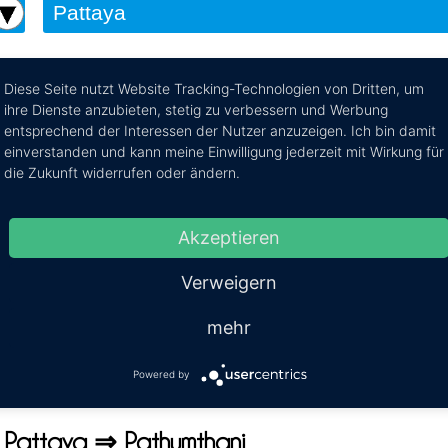
Diese Seite nutzt Website Tracking-Technologien von Dritten, um
ihre Dienste anzubieten, stetig zu verbessern und Werbung
nach Pathumthani
entsprechend der Interessen der Nutzer anzuzeigen. Ich bin damit
einverstanden und kann meine Einwilligung jederzeit mit Wirkung für
 Reiseroute von Pattaya nach Pathumthani per Bus
die Zukunft widerrufen oder ändern.
 in unserer Datenbank gerade
Akzeptieren
n Transfer gefunden.
Verweigern
Pathumthani konnte leider kein Direkttransf
mehr
t. muss Du einen Zwischenstop angeben. Bit
Powered by
och nochmals über die
ng Pattaya ⇒ Pathumthani