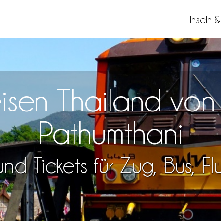
Inseln 
eisen Thailand vo
Pathumthani
nd Tickets für Zug, Bus, F