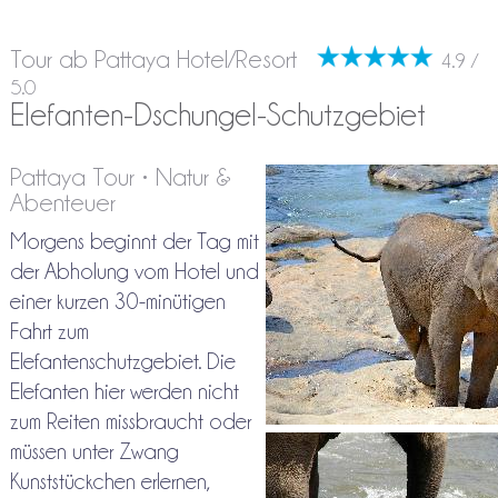
Tour ab Pattaya Hotel/Resort
4.9 /
5.0
Elefanten-Dschungel-Schutzgebiet
Pattaya Tour • Natur &
Abenteuer
Morgens beginnt der Tag mit
der Abholung vom Hotel und
einer kurzen 30-minütigen
Fahrt zum
Elefantenschutzgebiet. Die
Elefanten hier werden nicht
zum Reiten missbraucht oder
müssen unter Zwang
Kunststückchen erlernen,