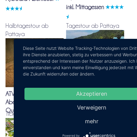
inkl. Mittagessen
Halbtagestour ab
Tagestour ab Pattaya
Pattaya
Diese Seite nutzt Website Tracking-Technologien von Drit
ihre Dienste anzubieten, stetig zu verbessern und Werbu
entsprechend der Interessen der Nutzer anzuzeigen. Ich 
einverstanden und kann meine Einwilligung jederzeit mit 
die Zukunft widerrufen oder ändern.
Koh Larn - Schnorcheln
Akzeptieren
ATV-Gelände-
und andere Aktivitäten
Abenteuer-Tour - Mit
Verweigern
Quad oder Buggy-Kart
Ticket ab Pattaya
Ticket ab Pattaya
mehr
Powered by