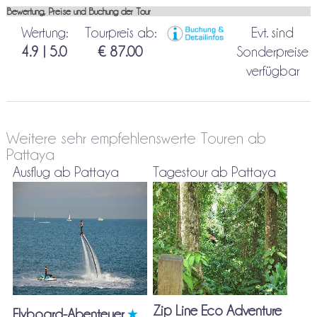
Bewertung, Preise und Buchung der Tour
Wertung:
Tourpreis ab:
Evt. sind
4.9 | 5.0
€ 87.00
Sonderpreise
verfügbar
Weitere sehr empfehlenswerte Touren ab
Pattaya
Ausflug ab Pattaya
Tagestour ab Pattaya
Zip Line Eco Adventure
Flyboard-Abenteuer