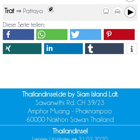
Trat
⇒ Pattaya
Diese Seite teilen:
Thailandinsel.de by Siam Island Ldt.
Sawanwithi Rd. CH 39/23
Amphor Muang - Phaknampoo
60000 Nakhon Sawan Thailand
Thailandinsel
Letztes Update: ⇒
21.02.2020