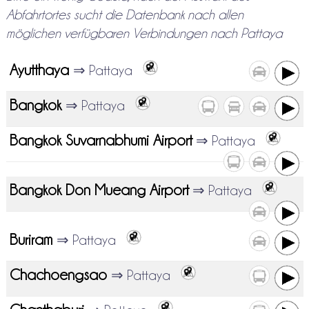
Abfahrtortes sucht die Datenbank nach allen
möglichen verfügbaren Verbindungen nach Pattaya
Ayutthaya
⇒ Pattaya
Bangkok
⇒ Pattaya
Bangkok Suvarnabhumi Airport
⇒ Pattaya
Bangkok Don Mueang Airport
⇒ Pattaya
Buriram
⇒ Pattaya
Chachoengsao
⇒ Pattaya