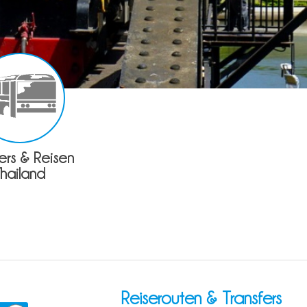
fers & Reisen
Thailand
Reiserouten & Transfers