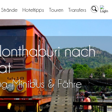
& Strände
Hoteltipps
Touren
Transfers
Nonthaburi nach
at
lug, Minibus & Fähre