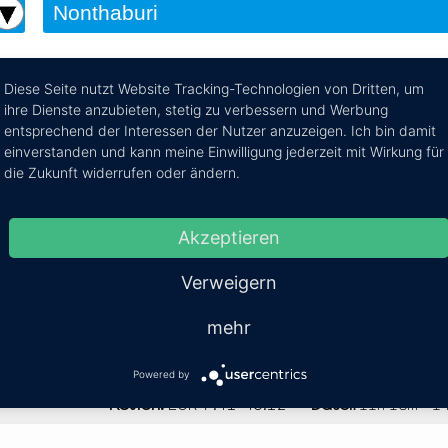
Diese Seite nutzt Website Tracking-Technologien von Dritten, um
ihre Dienste anzubieten, stetig zu verbessern und Werbung
ri nach Nakhon Si Thamm
entsprechend der Interessen der Nutzer anzuzeigen. Ich bin damit
einverstanden und kann meine Einwilligung jederzeit mit Wirkung für
e Reiseroute von Nonthaburi nach Nakhon Si Thammarat pe
die Zukunft widerrufen oder ändern.
Akzeptieren
Mehr Infos / Tic
Verweigern
Kosten:
EUR 18.23–20.26
Dauer:
19
mehr
Powered by
Kosten:
EUR 7.41–46.12
Dauer:
11h 18m – 1