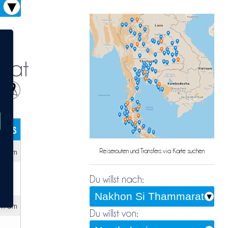
arat
r
kets
h 5m
Reiserouten und Transfers via Karte suchen
Du willst nach:
4h 5m
Du willst von: