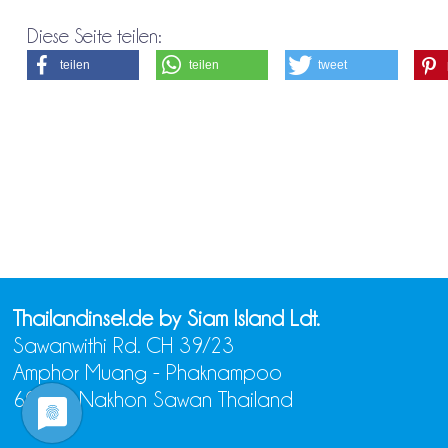
Diese Seite teilen:
teilen
teilen
tweet
Thailandinsel.de by Siam Island Ldt.
Sawanwithi Rd. CH 39/23
Amphor Muang - Phaknampoo
60000 Nakhon Sawan Thailand