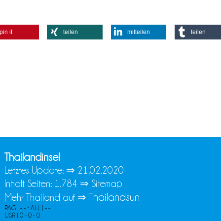
pin it
teilen
mitteilen
teilen
Thailandinsel
Letztes Update: ⇒
21.02.2020
Inhalt Seiten: 1.784 ⇒
Sitemap
Thailandsun
Mehr Thailand auf ⇒
PAG | - - • ALL | - -
USR | 0 - 0 - 0