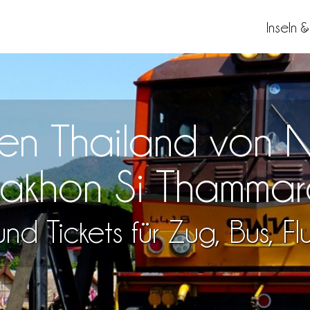
Inseln 
isen Thailand von 
akhon Si Thammar
nd Tickets für Zug, Bus, F