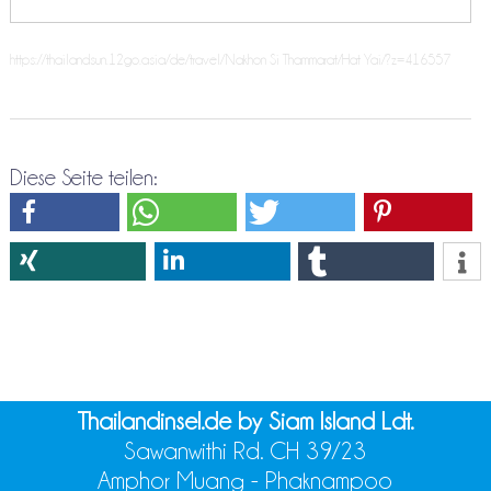
https://thailandsun.12go.asia/de/travel/Nakhon Si Thammarat/Hat Yai/?z=416557
Diese Seite teilen:
Thailandinsel.de by Siam Island Ldt.
Sawanwithi Rd. CH 39/23
Amphor Muang - Phaknampoo