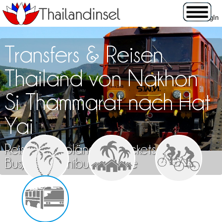
Transfers & Reisen
Thailand von Nakhon
Si Thammarat nach Hat
Yai
Reisen, Fahrpläne und Tickets für Zug,
Bus, Flug, Minibus & Fähre