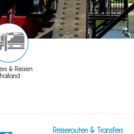
fers & Reisen
Thailand
Reiserouten & Transfers