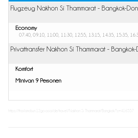
Flugzeug Nakhon Si Thammarat - Bangkok-Do
Economy
07:40, 09:10, 11:00, 11:30, 12:55, 13:15, 14:35, 15:35, 16:
Privattransfer Nakhon Si Thammarat - Bangko
Komfort
Minivan 9 Personen
https://thailandsun.12go.asia/de/travel/Nakhon Si Thammarat/Bangkok/?z=416557