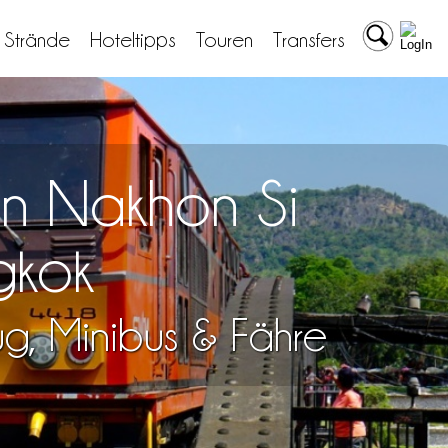
& Strände
Hoteltipps
Touren
Transfers
on Nakhon Si
gkok
lug, Minibus & Fähre