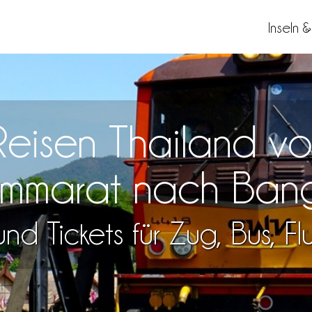
Inseln 
 Reisen Thailand v
mmarat nach Ban
nd Tickets für Zug, Bus, F