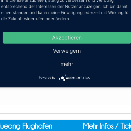
ihre Dienste anzubieten, stetig zu verbessern und Werbung
entsprechend der Interessen der Nutzer anzuzeigen. Ich bin damit
einverstanden und kann meine Einwilligung jederzeit mit Wirkung für
abhumi Flughafen
Mehr Infos / Tic
die Zukunft widerrufen oder ändern.
-Suvarnabhumi Flughafen
Akzeptieren
Kosten:
EUR 345.45–544.09
Dauer
Verweigern
mehr
Powered by
ueang Flughafen
Mehr Infos / Tic