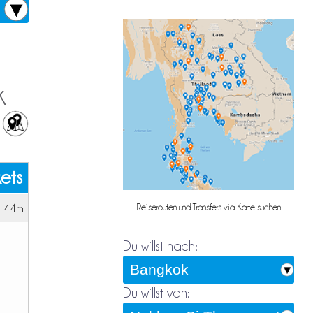
k
kets
h 44m
Reiserouten und Transfers via Karte suchen
Du willst nach:
Du willst von: