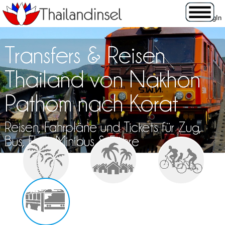
Transfers & Reisen
Thailand von Nakhon
Pathom nach Korat
Reisen, Fahrpläne und Tickets für Zug,
Bus, Flug, Minibus & Fähre