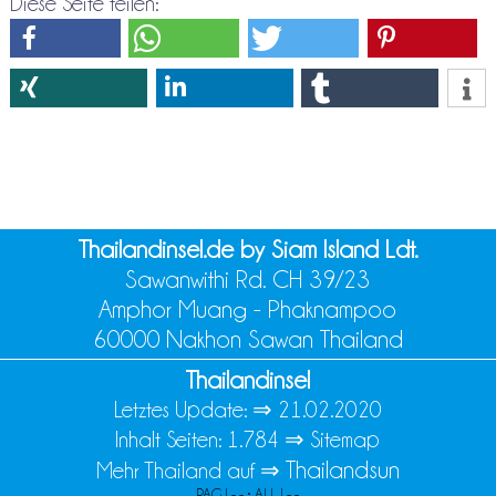
Diese Seite teilen:
Thailandinsel.de by Siam Island Ldt.
Sawanwithi Rd. CH 39/23
Amphor Muang - Phaknampoo
60000 Nakhon Sawan Thailand
Thailandinsel
Letztes Update: ⇒
21.02.2020
Inhalt Seiten: 1.784 ⇒
Sitemap
Thailandsun
Mehr Thailand auf ⇒
PAG | - - • ALL | - -