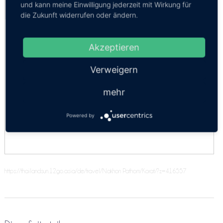
und kann meine Einwilligung jederzeit mit Wirkung für
Kosten:
EUR 109.21–215.19
Dauer:
4h 30m – 5h
die Zukunft widerrufen oder ändern.
SUV 4 Personen
Economy 2 Pers.
Akzeptieren
Kleinbus 8pax
Verweigern
Komfort 3pax
mehr
Minivan 9 Personen
Powered by
Economy 3 Pers.
https://thailandsun.12go.asia/de/travel/Nakhon Pathom/Korat/?z=416557