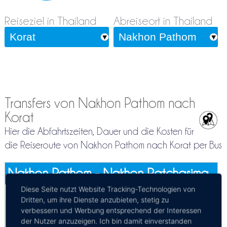
Reiseziel in Thailand
Abreiseort in Thailand
Transfers von Nakhon Pathom nach
Korat
Hier die Abfahrtszeiten, Dauer und die Kosten für
die Reiseroute von Nakhon Pathom nach Korat per Bus
Nakhon Pathom - Nakhon Ratchasima
Mehr Infos / Tickets
Diese Seite nutzt Website Tracking-Technologien von
Dritten, um ihre Dienste anzubieten, stetig zu
Privattransfer Nakhon Pathom - Nakhon
verbessern und Werbung entsprechend der Interessen
der Nutzer anzuzeigen. Ich bin damit einverstanden
Ratchasima