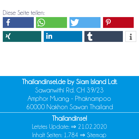
Diese Seite teilen:
Thailandinsel.de by Siam Island Ldt.
Sawanwithi Rd. CH 39/23
Amphor Muang - Phaknampoo
60000 Nakhon Sawan Thailand
Thailandinsel
Letztes Update: ⇒
21.02.2020
Inhalt Seiten: 1.784 ⇒
Sitemap