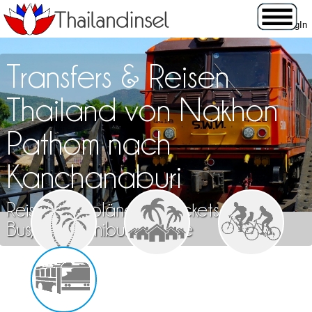
Transfers & Reisen
Thailand von Nakhon
Pathom nach
Kanchanaburi
Reisen, Fahrpläne und Tickets für Zug,
Bus, Flug, Minibus & Fähre