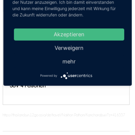
der Nutzer anzuzeigen. Ich bin damit einverstanden
Kosten:
EUR 86.32–463.77
Dauer:
1h 22m – 11h 30m
und kann meine Einwilligung jederzeit mit Wirkung für
die Zukunft widerrufen oder ändern.
Luxus VIP Minibus 9 pax
Komfort 3pax
Akzeptieren
Luxus-SUV für 4 Personen
Verweigern
Komfort 3pax
mehr
Minivan 9 Personen
Economy 3 Pers.
Powered by
SUV 4 Personen
https://thailandsun.12go.asia/de/travel/Nakhon Pathom/Kanchanaburi/?z=416557