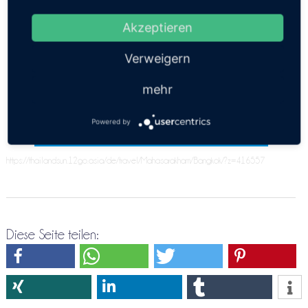
Thailandinsel gefunden werden. Evt. muss Du einen
Zwischenstop angeben. Bitte versuche es doch
Akzeptieren
nochmals über die
Verweigern
Direktreservierung Mahasarakham ⇒ Bangkok
mehr
Powered by
https://thailandsun.12go.asia/de/travel/Mahasarakham/Bangkok/?z=416557
Diese Seite teilen: