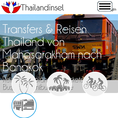
Transfers & Reisen
Thailand von
Mahasarakham nach
Bangkok
Reisen, Fahrpläne und Tickets für Zug,
Bus, Flug, Minibus & Fähre