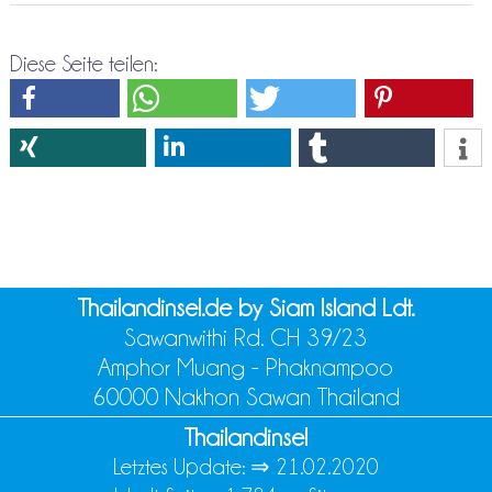
Diese Seite teilen:
Thailandinsel.de by Siam Island Ldt.
Sawanwithi Rd. CH 39/23
Amphor Muang - Phaknampoo
60000 Nakhon Sawan Thailand
Thailandinsel
Letztes Update: ⇒
21.02.2020