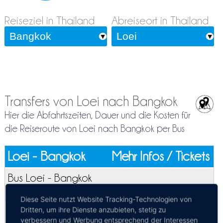
Reiseziel in Thailand
Abreiseort in Thailand
Transfers von Loei nach Bangkok
Hier die Abfahrtszeiten, Dauer und die Kosten für
die Reiseroute von Loei nach Bangkok per Bus
Loei - Bangkok
Mehr Infos / Tickets
Bus Loei - Bangkok
Kosten:
EUR 16.18–23.03
Dauer:
7h – 9h
Diese Seite nutzt Website Tracking-Technologien von
Express
Dritten, um ihre Dienste anzubieten, stetig zu
verbessern und Werbung entsprechend der Interessen
09:20, 19:10, 19:30, 20:30