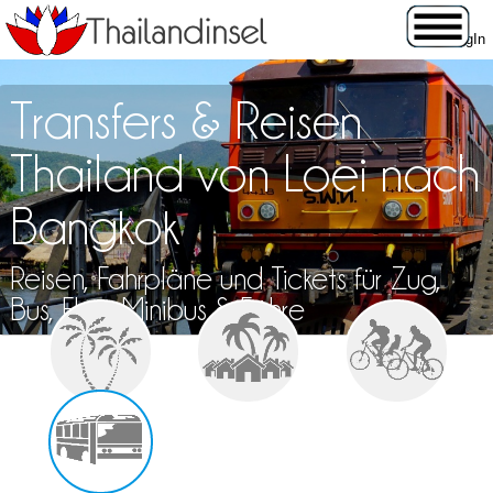
Transfers & Reisen
Thailand von Loei nach
Bangkok
Reisen, Fahrpläne und Tickets für Zug,
Bus, Flug, Minibus & Fähre