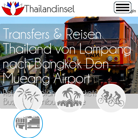
Transfers & Reisen
Thailand von Lampang
nach Bangkok Don
Mueang Airport
Reisen, Fahrpläne und Tickets für Zug,
Bus, Flug, Minibus & Fähre