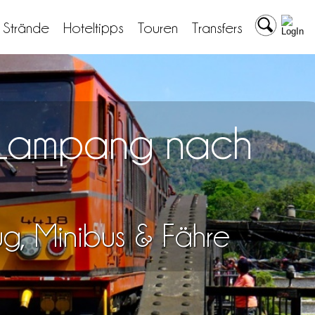
& Strände
Hoteltipps
Touren
Transfers
n Lampang nach
lug, Minibus & Fähre