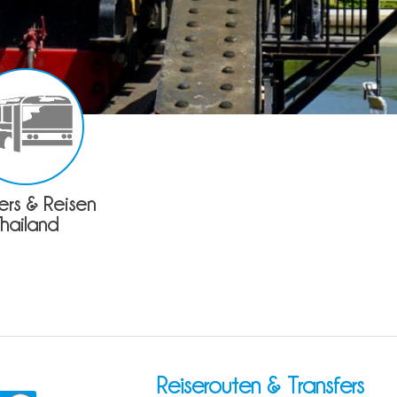
fers & Reisen
Thailand
Reiserouten & Transfers