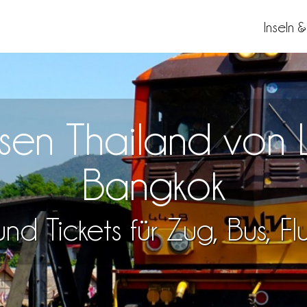
Inseln 
eisen Thailand vo
Bangkok
nd Tickets für Zug, Bus, F