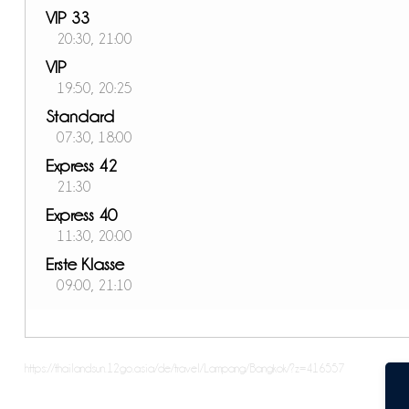
VIP 33
20:30, 21:00
VIP
19:50, 20:25
Standard
07:30, 18:00
Express 42
21:30
Express 40
11:30, 20:00
Erste Klasse
09:00, 21:10
https://thailandsun.12go.asia/de/travel/Lampang/Bangkok/?z=416557