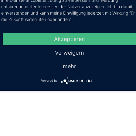
ihre Dienste anzubieten, stetig zu verbessern und Werbung
entsprechend der Interessen der Nutzer anzuzeigen. Ich bin damit
einverstanden und kann meine Einwilligung jederzeit mit Wirkung für
die Zukunft widerrufen oder ändern.
pin it
teilen
mitteilen
teilen
Akzeptieren
Verweigern
mehr
Powered by