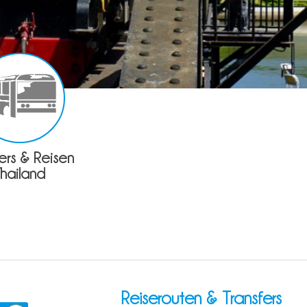
fers & Reisen
Thailand
Reiserouten & Transfers