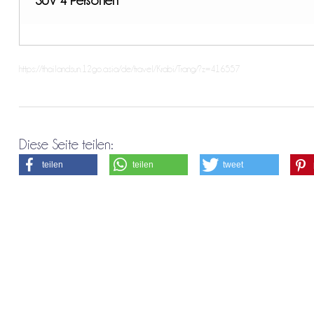
https://thailandsun.12go.asia/de/travel/Krabi/Trang/?z=416557
Diese Seite teilen:
teilen
teilen
tweet