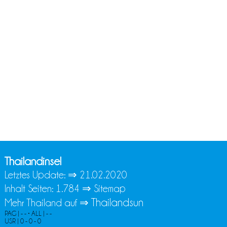
Thailandinsel
Letztes Update: ⇒
21.02.2020
Inhalt Seiten: 1.784 ⇒
Sitemap
Thailandsun
Mehr Thailand auf ⇒
PAG | - - • ALL | - -
USR | 0 - 0 - 0