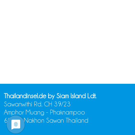
Thailandinsel.de by Siam Island Ldt.
Sawanwithi Rd. CH 39/23
Amphor Muang - Phaknampoo
60000 Nakhon Sawan Thailand