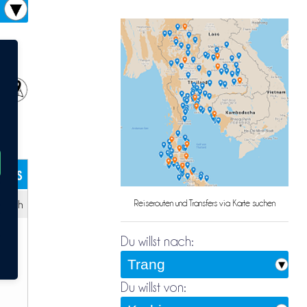
kets
 – 3h
Reiserouten und Transfers via Karte suchen
Du willst nach:
Du willst von: