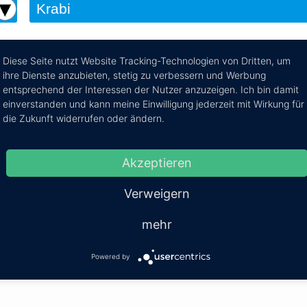
Diese Seite nutzt Website Tracking-Technologien von Dritten, um
ihre Dienste anzubieten, stetig zu verbessern und Werbung
h Trang
entsprechend der Interessen der Nutzer anzuzeigen. Ich bin damit
einverstanden und kann meine Einwilligung jederzeit mit Wirkung für
Reiseroute von Krabi nach Trang per Minibus, Taxi oder
die Zukunft widerrufen oder ändern.
Akzeptieren
Mehr Infos / Tic
Verweigern
Kosten:
EUR 55.76–98.09
Dauer:
1h 40m
mehr
Powered by