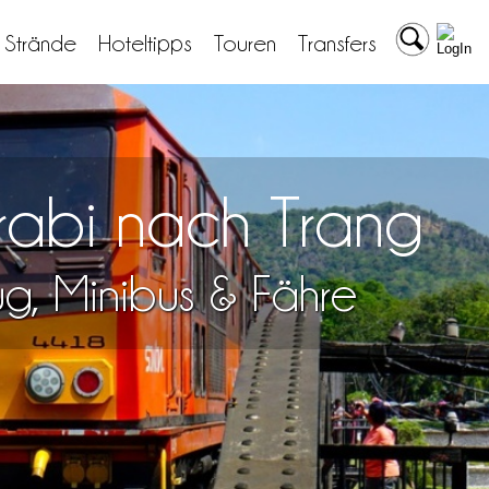
& Strände
Hoteltipps
Touren
Transfers
Krabi nach Trang
lug, Minibus & Fähre