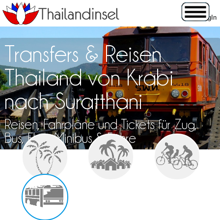
Transfers & Reisen
Thailand von Krabi
nach Suratthani
Reisen, Fahrpläne und Tickets für Zug,
Bus, Flug, Minibus & Fähre