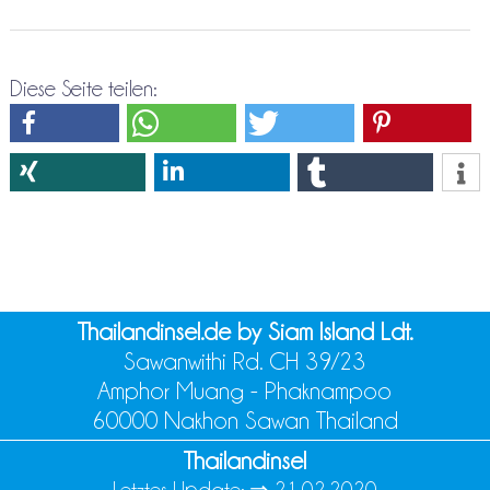
Diese Seite teilen:
Thailandinsel.de by Siam Island Ldt.
Sawanwithi Rd. CH 39/23
Amphor Muang - Phaknampoo
60000 Nakhon Sawan Thailand
Thailandinsel
Letztes Update: ⇒
21.02.2020