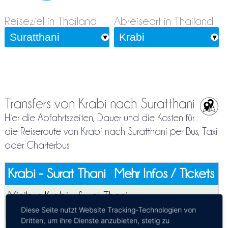
Reiseziel in Thailand
Abreiseort in Thailand
Transfers von Krabi nach Suratthani
Hier die Abfahrtszeiten, Dauer und die Kosten für
die Reiseroute von Krabi nach Suratthani per Bus, Taxi
oder Charterbus
Krabi - Surat Thani
Mehr Infos / Tickets
Minibus Krabi - Surat Thani
Kosten:
EUR 15.70
Diese Seite nutzt Website Tracking-Technologien von
Dauer:
4h 30m
Dritten, um ihre Dienste anzubieten, stetig zu