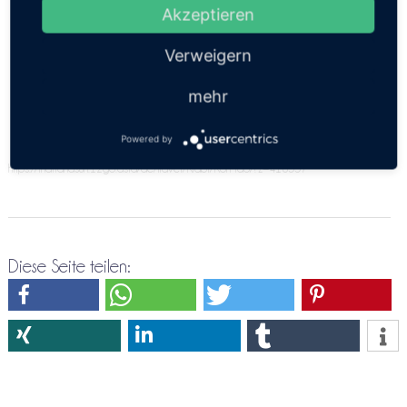
versuche es doch nochmals über die
Akzeptieren
Direktreservierung Krabi ⇒ Koh Tao
Verweigern
mehr
Powered by
https://thailandsun.12go.asia/de/travel/Krabi/Koh Tao/?z=416557
Diese Seite teilen: