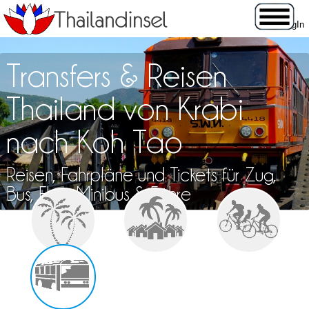
Transfers & Reisen
Thailand von Krabi
nach Koh Tao
Reisen, Fahrpläne und Tickets für Zug,
Bus, Flug, Minibus & Fähre