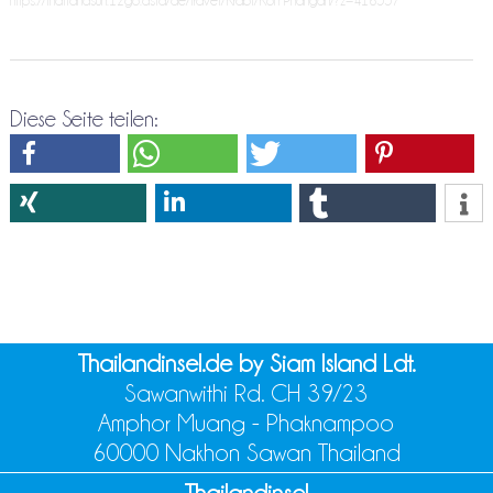
https://thailandsun.12go.asia/de/travel/Krabi/Koh Phangan/?z=416557
Diese Seite teilen:
Thailandinsel.de by Siam Island Ldt.
Sawanwithi Rd. CH 39/23
Amphor Muang - Phaknampoo
60000 Nakhon Sawan Thailand