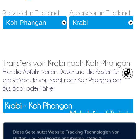
Reiseziel in Thailand
Abreiseort in Thailand
Transfers von Krabi nach Koh Phangan
Hier die Abfahrtszeiten, Dauer und die Kosten für
die Reiseroute von Krabi nach Koh Phangan per
Bus, Boot oder Fähre
Krabi - Koh Phangan
Mehr Infos / Tickets
Privattransfer Krabi - Koh Phangan
Diese Seite nutzt Website Tracking-Technologien von
Kosten:
EUR 204.39–260.40
Dauer:
5h – 9h
Dritten, um ihre Dienste anzubieten, stetig zu