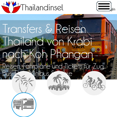
Transfers & Reisen
Thailand von Krabi
nach Koh Phangan
Reisen, Fahrpläne und Tickets für Zug,
Bus, Flug, Minibus & Fähre