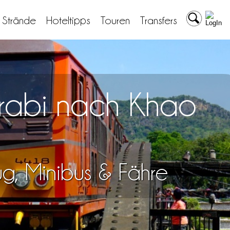
& Strände
Hoteltipps
Touren
Transfers
Krabi nach Khao
lug, Minibus & Fähre