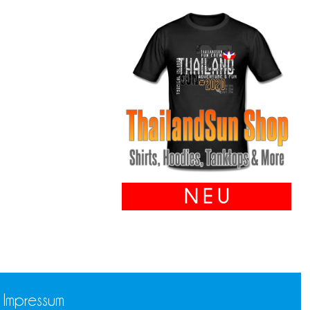
N E U
Impressum