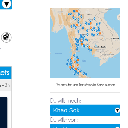
r
kets
 – 3h
Reiserouten und Transfers via Karte suchen
Du willst nach:
Du willst von: