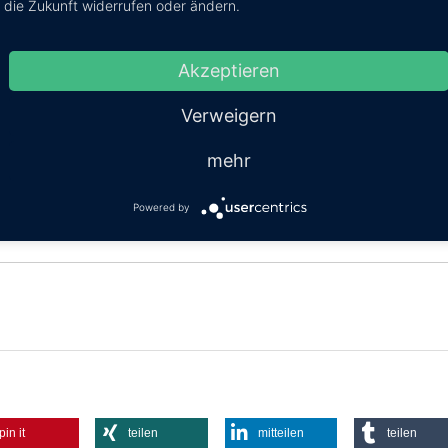
die Zukunft widerrufen oder ändern.
Akzeptieren
Kosten:
EUR 10.47–13.08
Dauer:
2h 50m – 5
Verweigern
mehr
Powered by
pin it
teilen
mitteilen
teilen