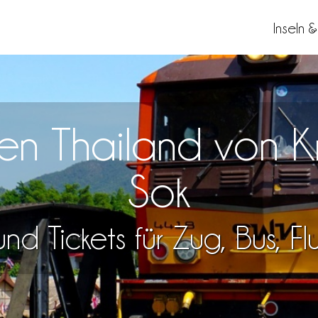
Inseln 
isen Thailand von 
Sok
nd Tickets für Zug, Bus, F