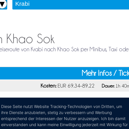
ch Khao Sok
 Reiseroute von Krabi nach Khao Sok per Minibus, Taxi ode
Mehr Infos / Tic
Kosten:
EUR 69.34–89.22
Dauer:
1h 40m
Diese Seite nutzt Website Tracking-Technologien von Dritten, um
ihre Dienste anzubieten, stetig zu verbessern und Werbung
entsprechend der Interessen der Nutzer anzuzeigen. Ich bin damit
einverstanden und kann meine Einwilligung jederzeit mit Wirkung für