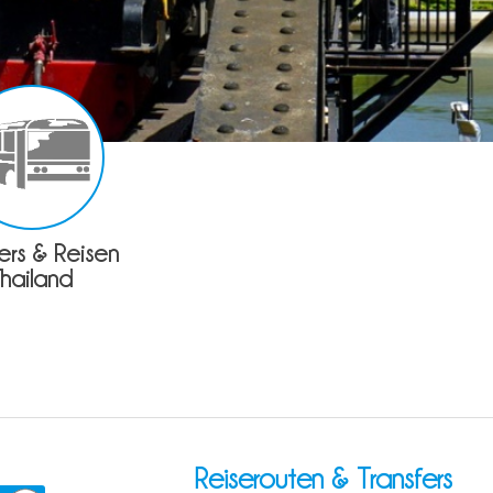
fers & Reisen
Thailand
Reiserouten & Transfers