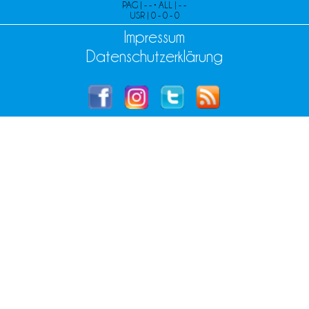
PAG | - - • ALL | - -
USR | 0 - 0 - 0
Impressum
Datenschutzerklärung