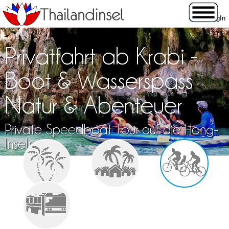
Privatfahrt ab Krabi -
Boot & Wasserspass
Natur & Abenteuer
Private Speedboat Tour auf die Hong-
Inseln