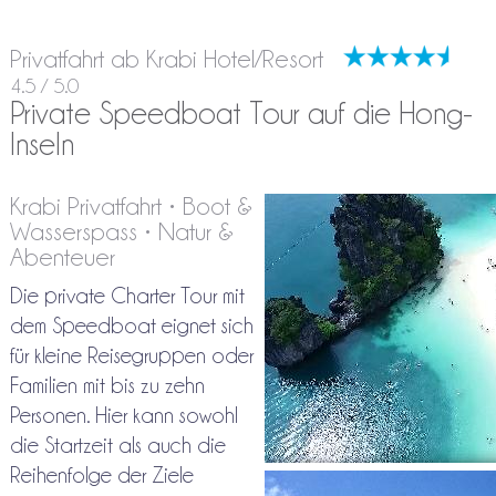
Privatfahrt ab Krabi Hotel/Resort
4.5 / 5.0
Private Speedboat Tour auf die Hong-
Inseln
Krabi Privatfahrt • Boot &
Wasserspass • Natur &
Abenteuer
Die private Charter Tour mit
dem Speedboat eignet sich
für kleine Reisegruppen oder
Familien mit bis zu zehn
Personen. Hier kann sowohl
die Startzeit als auch die
Reihenfolge der Ziele