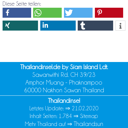
Diese Seite teilen:
Thailandinsel.de by Siam Island Ldt.
Sawanwithi Rd. CH 39/23
Amphor Muang - Phaknampoo
60000 Nakhon Sawan Thailand
Thailandinsel
Letztes Update: ⇒
21.02.2020
Inhalt Seiten: 1.784 ⇒
Sitemap
Thailandsun
Mehr Thailand auf ⇒