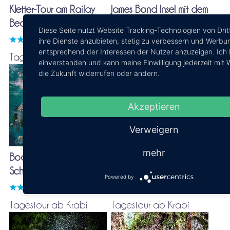
Kletter-Tour am Railay
James Bond Insel mit dem
Beach - Rock climbing
Longtail-Boot
Diese Seite nutzt Website Tracking-Technologien von Drit
ihre Dienste anzubieten, stetig zu verbessern und Werbu
entsprechend der Interessen der Nutzer anzuzeigen. Ich 
Tagestour ab Krabi
Tagestour ab Krabi
einverstanden und kann meine Einwilligung jederzeit mit 
die Zukunft widerrufen oder ändern.
Akzeptieren
Verweigern
mehr
Bootstour zu 4 Inseln -
Mit dem Kajak in der
Schnorcheln im Paradies
Blauen Lagune &
Powered by
Quad-Tour
Tagestour ab Krabi
Tagestour ab Krabi