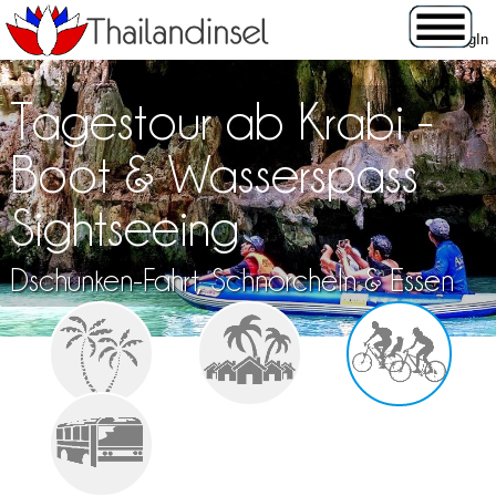
Tagestour ab Krabi -
Boot & Wasserspass
Sightseeing
Dschunken-Fahrt, Schnorcheln & Essen