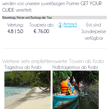
werden von unserem zuverlässigen Partner
GET YOUR
GUIDE
vermittelt.
Bewertung, Preise und Buchung der Tour
Wertung:
Tourpreis ab:
Evt. sind
4.8 | 5.0
€ 76.00
Sonderpreise
verfügbar
Weitere sehr empfehlenswerte Touren ab Krabi
Tagestour ab Krabi
Halbtagestour ab Krabi