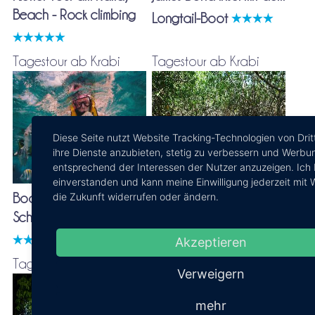
Beach - Rock climbing
Longtail-Boot
Tagestour ab Krabi
Tagestour ab Krabi
Diese Seite nutzt Website Tracking-Technologien von Drit
ihre Dienste anzubieten, stetig zu verbessern und Werbu
entsprechend der Interessen der Nutzer anzuzeigen. Ich 
einverstanden und kann meine Einwilligung jederzeit mit 
die Zukunft widerrufen oder ändern.
Bootstour zu 4 Inseln -
Mit dem Kajak in der
Schnorcheln im Paradies
Blauen Lagune &
Quad-Tour
Akzeptieren
Tagestour ab Krabi
Tagestour ab Krabi
Verweigern
mehr