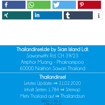
Thailandinsel.de by Siam Island Ldt.
Sawanwithi Rd. CH 39/23
Amphor Muang - Phaknampoo
60000 Nakhon Sawan Thailand
Thailandinsel
Letztes Update: ⇒
21.02.2020
Inhalt Seiten: 1.784 ⇒
Sitemap
Thailandsun
Mehr Thailand auf ⇒
PAG | - - • ALL | - -
USR | 0 - 0 - 0