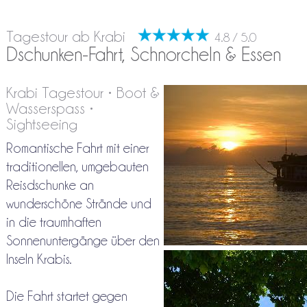
Tagestour ab Krabi
4.8 / 5.0
Dschunken-Fahrt, Schnorcheln & Essen
Krabi Tagestour • Boot &
Wasserspass •
Sightseeing
Romantische Fahrt mit einer
traditionellen, umgebauten
Reisdschunke an
wunderschöne Strände und
in die traumhaften
Sonnenuntergänge über den
Inseln Krabis.
Die Fahrt startet gegen