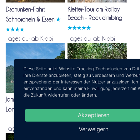
Dschunken-Fahrt,
Kletter-Tour am Railay
Beach - Rock climbing
Schnorcheln & Essen
Tagestour ab Krabi
Tagestour ab Krabi
Diese Seite nutzt Website Tracking-Technologien von Drit
ihre Dienste anzubieten, stetig zu verbessern und Werbu
entsprechend der Interessen der Nutzer anzuzeigen. Ich 
einverstanden und kann meine Einwilligung jederzeit mit 
die Zukunft widerrufen oder ändern.
James Bond Insel mit dem
Mit dem Kajak in der
Blauen Lagune &
Longtail-Boot
Akzeptieren
Quad-Tour
Tagestour ab Krabi
Tagestour ab Krabi
Verweigern