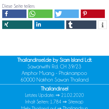
Diese Seite teilen:
Thailandinsel.de by Siam Island Ldt.
Sawanwithi Rd. CH 39/23
Amphor Muang - Phaknampoo
60000 Nakhon Sawan Thailand
Thailandinsel
Letztes Update: ⇒
21.02.2020
Inhalt Seiten: 1.784 ⇒
Sitemap
Thailandsun
Mehr Thailand auf ⇒