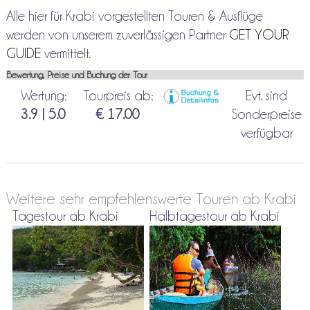
Alle hier für Krabi vorgestellten Touren & Ausflüge
werden von unserem zuverlässigen Partner
GET YOUR
GUIDE
vermittelt.
Bewertung, Preise und Buchung der Tour
Wertung:
Tourpreis ab:
Evt. sind
3.9 | 5.0
€ 17.00
Sonderpreise
verfügbar
Weitere sehr empfehlenswerte Touren ab Krabi
Tagestour ab Krabi
Halbtagestour ab Krabi