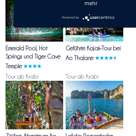
mehr
Powered by
Emerald Pool, Hot
Geführte Kajak-Tour bei
Springs und Tiger Cave
Ao Thalane
Temple
Tour ab Krabi
Tour ab Krabi
Zipline-Abenteuer Ao
Lalida: Romantische