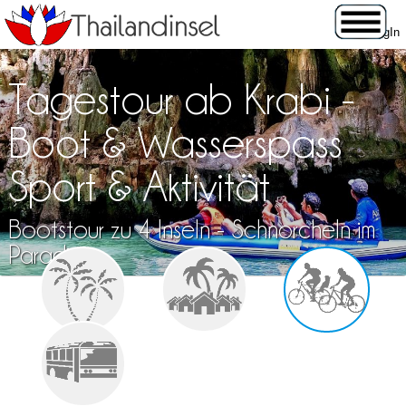
Tagestour ab Krabi -
Boot & Wasserspass
Sport & Aktivität
Bootstour zu 4 Inseln - Schnorcheln im
Paradies