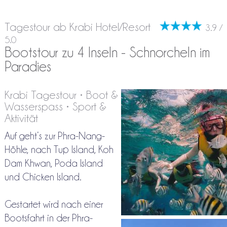
Tagestour ab Krabi Hotel/Resort
3.9 /
5.0
Bootstour zu 4 Inseln - Schnorcheln im
Paradies
Krabi Tagestour • Boot &
Wasserspass • Sport &
Aktivität
Auf geht’s zur Phra-Nang-
Höhle, nach Tup Island, Koh
Dam Khwan, Poda Island
und Chicken Island.
Gestartet wird nach einer
Bootsfahrt in der Phra-