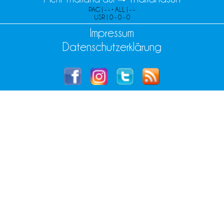
PAG | - - • ALL | - -
USR | 0 - 0 - 0
Impressum
Datenschutzerklärung