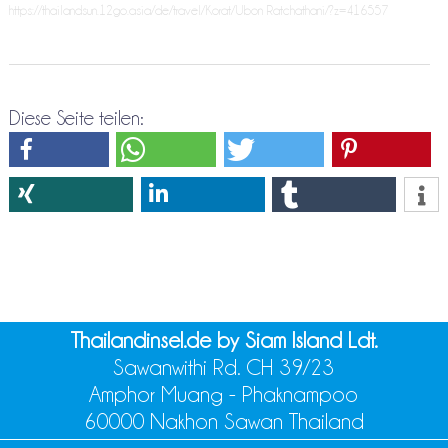
https://thailandsun.12go.asia/de/travel/Korat/Ubon Ratchathani/?z=416557
Diese Seite teilen:
Thailandinsel.de by Siam Island Ldt.
Sawanwithi Rd. CH 39/23
Amphor Muang - Phaknampoo
60000 Nakhon Sawan Thailand