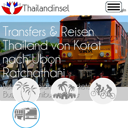
Transfers & Reisen
Thailand von Korat
nach Ubon
Ratchathani
Reisen, Fahrpläne und Tickets für Zug,
Bus, Flug, Minibus & Fähre