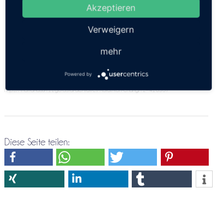
angeben. Bitte versuche es doch nochmals über die
Akzeptieren
Direktreservierung Korat ⇒ koh-chang
Verweigern
mehr
Powered by
https://thailandsun.12go.asia/de/travel/Korat/koh-chang/?z=416557
Diese Seite teilen: