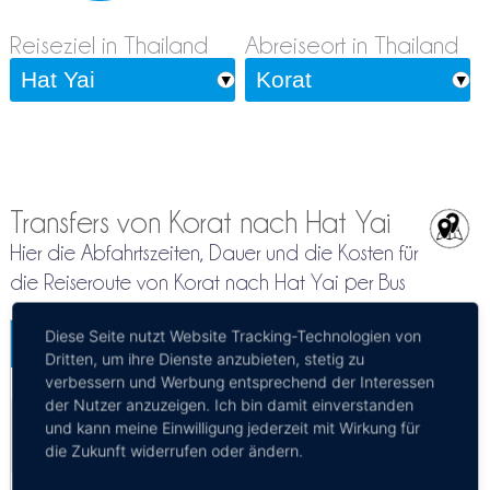
Reiseziel in Thailand
Abreiseort in Thailand
Transfers von Korat nach Hat Yai
Hier die Abfahrtszeiten, Dauer und die Kosten für
die Reiseroute von Korat nach Hat Yai per Bus
Diese Seite nutzt Website Tracking-Technologien von
Nakhon Ratchasima - Hat Yai
Dritten, um ihre Dienste anzubieten, stetig zu
Mehr Infos / Tickets
verbessern und Werbung entsprechend der Interessen
der Nutzer anzuzeigen. Ich bin damit einverstanden
Privattransfer Nakhon Ratchasima - Hat Yai
und kann meine Einwilligung jederzeit mit Wirkung für
Kosten:
EUR 165.53–215.19
Dauer:
20h 30m
die Zukunft widerrufen oder ändern.