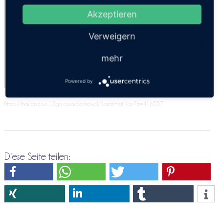
Komfort 3pax
Akzeptieren
Minivan 9 Personen
Verweigern
Economy 3 Pers.
SUV 4 Personen
mehr
Powered by
https://thailandsun.12go.asia/de/travel/Korat/Hat Yai/?z=416557
Diese Seite teilen: