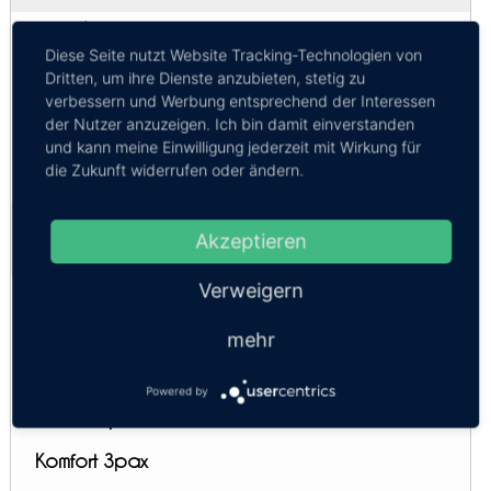
VIP 24
Diese Seite nutzt Website Tracking-Technologien von
17:30
Dritten, um ihre Dienste anzubieten, stetig zu
Express
verbessern und Werbung entsprechend der Interessen
08:00
der Nutzer anzuzeigen. Ich bin damit einverstanden
VIP
und kann meine Einwilligung jederzeit mit Wirkung für
die Zukunft widerrufen oder ändern.
19:30
Privattransfer Nakhon Ratchasima - Chiang
Akzeptieren
Mai
Kosten:
EUR 165.53–361.23
Dauer:
10h – 11h
Verweigern
SUV 4 Personen
Economy 2 Pers.
mehr
Kleinbus 8pax
Powered by
Sedan 2pax
Komfort 3pax