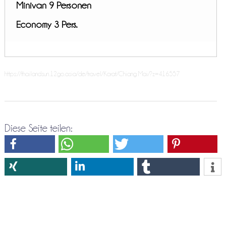
Minivan 9 Personen
Economy 3 Pers.
https://thailandsun.12go.asia/de/travel/Korat/Chiang Mai/?z=416557
Diese Seite teilen: