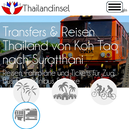
Transfers & Reisen
Thailand von Koh Tao
nach Suratthani
Reisen, Fahrpläne und Tickets für Zug,
Bus, Flug, Minibus & Fähre