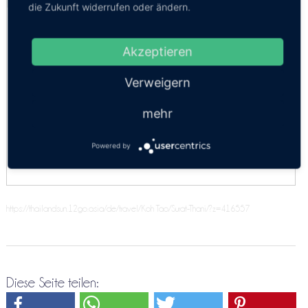
die Zukunft widerrufen oder ändern.
Speedboat
07:00, 09:30
Akzeptieren
Speedboat + Minibus
07:00
Verweigern
Schlafboot + Minibus
21:00
mehr
Langheckboot 6 Personen
10:00, 12:00
Powered by
https://thailandsun.12go.asia/de/travel/Koh Tao/Surat-Thani/?z=416557
Diese Seite teilen: