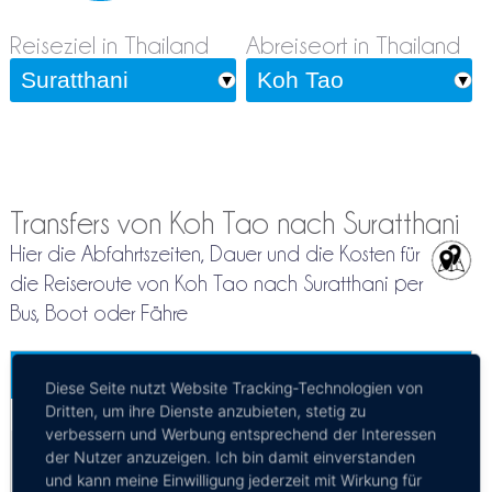
Reiseziel in Thailand
Abreiseort in Thailand
Transfers von Koh Tao nach Suratthani
Hier die Abfahrtszeiten, Dauer und die Kosten für
die Reiseroute von Koh Tao nach Suratthani per
Bus, Boot oder Fähre
Koh Tao - Surat Thani
Diese Seite nutzt Website Tracking-Technologien von
Mehr Infos / Tickets
Dritten, um ihre Dienste anzubieten, stetig zu
verbessern und Werbung entsprechend der Interessen
Fähre Koh Tao - Surat Thani
der Nutzer anzuzeigen. Ich bin damit einverstanden
und kann meine Einwilligung jederzeit mit Wirkung für
Kosten:
EUR 10.47–35.32
Dauer:
20m – 12h 40m