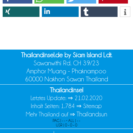
Thailandinsel.de by Siam Island Ldt.
Sawanwithi Rd. CH 39/23
Amphor Muang - Phaknampoo
60000 Nakhon Sawan Thailand
Thailandinsel
Letztes Update: ⇒
21.02.2020
Inhalt Seiten: 1.784 ⇒
Sitemap
Thailandsun
Mehr Thailand auf ⇒
PAG | - - • ALL | - -
USR | 0 - 0 - 0