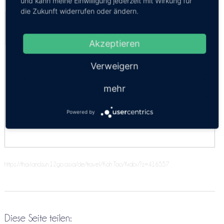
und kann meine Einwilligung jederzeit mit Wirkung für
die Zukunft widerrufen oder ändern.
Fähre Koh Tao - Krabi
Kosten:
EUR 32.71–36.64
Dauer:
6h – 12h
Akzeptieren
Speedboat + Express Bus
07:00
Verweigern
Schlafkabine (Schiff)
mehr
21:00
Fähre
Powered by
21:00
https://thailandsun.12go.asia/de/travel/Koh Tao/Krabi/?z=416557
Diese Seite teilen: