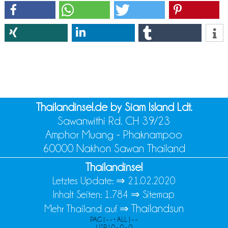
Thailandinsel.de by Siam Island Ldt.
Sawanwithi Rd. CH 39/23
Amphor Muang - Phaknampoo
60000 Nakhon Sawan Thailand
Thailandinsel
Letztes Update: ⇒
21.02.2020
Inhalt Seiten: 1.784 ⇒
Sitemap
Thailandsun
Mehr Thailand auf ⇒
PAG | - - • ALL | - -
USR | 0 - 0 - 0