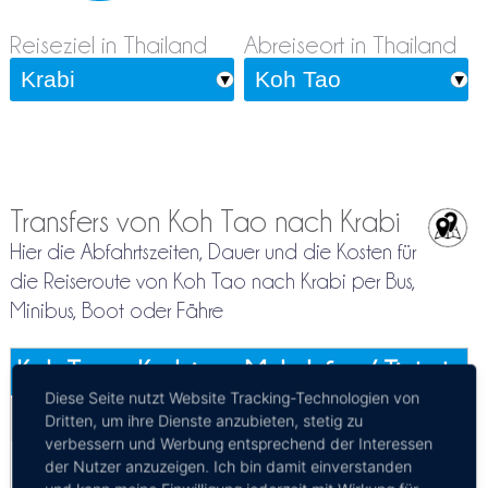
Reiseziel in Thailand
Abreiseort in Thailand
Transfers von Koh Tao nach Krabi
Hier die Abfahrtszeiten, Dauer und die Kosten für
die Reiseroute von Koh Tao nach Krabi per Bus,
Minibus, Boot oder Fähre
Koh Tao - Krabi
Mehr Infos / Tickets
Diese Seite nutzt Website Tracking-Technologien von
Bus Koh Tao - Krabi
Kosten:
EUR 34.02
Dauer:
6h
Dritten, um ihre Dienste anzubieten, stetig zu
verbessern und Werbung entsprechend der Interessen
Express
der Nutzer anzuzeigen. Ich bin damit einverstanden
09:30