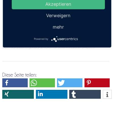
angeben. Bitte versuche es doch nochmals über die
Akzeptieren
Direktreservierung Koh Samui ⇒ Phitsanulok
Verweigern
mehr
Powered by
https://thailandsun.12go.asia/de/travel/Koh Samui/Phitsanulok/?z=416557
Diese Seite teilen: