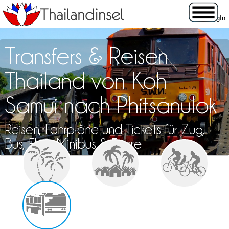
Transfers & Reisen
Thailand von Koh
Samui nach Phitsanulok
Reisen, Fahrpläne und Tickets für Zug,
Bus, Flug, Minibus & Fähre