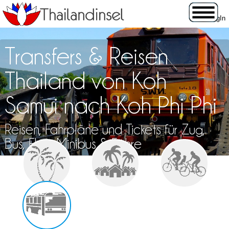
Transfers & Reisen
Thailand von Koh
Samui nach Koh Phi Phi
Reisen, Fahrpläne und Tickets für Zug,
Bus, Flug, Minibus & Fähre