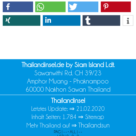
Thailandinsel.de by Siam Island Ldt.
Sawanwithi Rd. CH 39/23
Amphor Muang - Phaknampoo
60000 Nakhon Sawan Thailand
Thailandinsel
Letztes Update: ⇒
21.02.2020
Inhalt Seiten: 1.784 ⇒
Sitemap
Thailandsun
Mehr Thailand auf ⇒
PAG | - - • ALL | - -