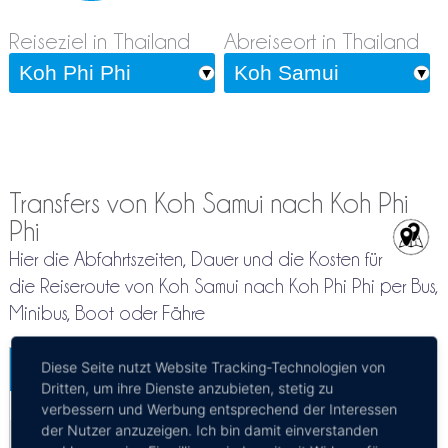
Reiseziel in Thailand
Abreiseort in Thailand
Transfers von Koh Samui nach Koh Phi
Phi
Hier die Abfahrtszeiten, Dauer und die Kosten für
die Reiseroute von Koh Samui nach Koh Phi Phi per Bus,
Minibus, Boot oder Fähre
Koh Samui - Koh Phi Phi
Diese Seite nutzt Website Tracking-Technologien von
Dritten, um ihre Dienste anzubieten, stetig zu
Mehr Infos / Tickets
verbessern und Werbung entsprechend der Interessen
der Nutzer anzuzeigen. Ich bin damit einverstanden
Fähre Koh Samui - Koh Phi Phi