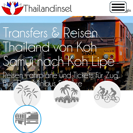
Transfers & Reisen
Thailand von Koh
Samui nach Koh Lipe
Reisen, Fahrpläne und Tickets für Zug,
Bus, Flug, Minibus & Fähre