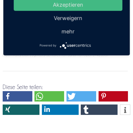
angeben. Bitte versuche es doch nochmals über die
Akzeptieren
Direktreservierung Koh Samui ⇒ Koh Lipe
Verweigern
mehr
Powered by
https://thailandsun.12go.asia/de/travel/Koh Samui/Koh Lipe/?z=416557
Diese Seite teilen: