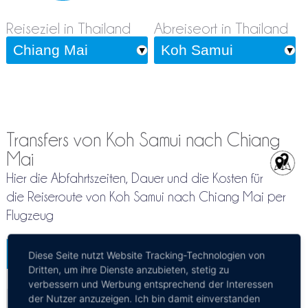
Reiseziel in Thailand
Abreiseort in Thailand
Transfers von Koh Samui nach Chiang
Mai
Hier die Abfahrtszeiten, Dauer und die Kosten für
die Reiseroute von Koh Samui nach Chiang Mai per
Flugzeug
Koh Samui - Chiang Mai
Diese Seite nutzt Website Tracking-Technologien von
Mehr Infos / Tickets
Dritten, um ihre Dienste anzubieten, stetig zu
verbessern und Werbung entsprechend der Interessen
der Nutzer anzuzeigen. Ich bin damit einverstanden
Flugzeug Koh Samui - Chiang Mai