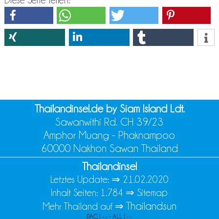
Diese Seite teilen:
Thailandinsel.de by Siam Island Ldt.
Sawanwithi Rd. CH 39/23
Amphor Muang - Phaknampoo
60000 Nakhon Sawan Thailand
Thailandinsel
Letztes Update: ⇒
21.02.2020
Inhalt Seiten: 1.784 ⇒
Sitemap
Thailandsun
Mehr Thailand auf ⇒
PAG | - - • ALL | - -