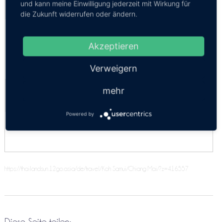
und kann meine Einwilligung jederzeit mit Wirkung für
Kosten:
EUR 115.66–183.46
Dauer:
3h 55m – 15h 55m
die Zukunft widerrufen oder ändern.
Business
07:00, 09:15, 11:45, 15:00, 19:45
Akzeptieren
Economy
08:00, 08:50, 09:15, 15:05
Verweigern
Privattransfer Koh Samui - Chiang Mai
mehr
Kosten:
EUR 784.21
Dauer:
1d
Powered by
Kleinbus 10pax
https://thailandsun.12go.asia/de/travel/Koh Samui/Chiang Mai/?z=416557