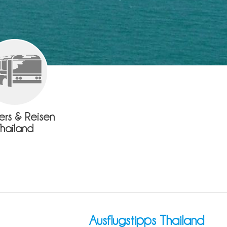
fers & Reisen
Thailand
Ausflugstipps Thailand