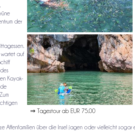
.
Grüne
entrum der
ittagessen.
 wartet auf
chiff
 des
ten Kayak-
nde
 Zum
ächtigen
⇒ Tagestour ab EUR 75.00
e Affenfamilien über die Insel jagen oder vielleicht sogar 