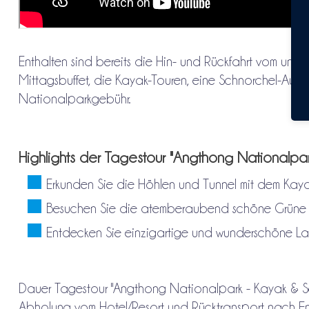
Enthalten sind bereits die Hin- und Rückfahrt vom und z
Mittagsbuffet, die Kayak-Touren, eine Schnorchel-Ausrü
Nationalparkgebühr.
Highlights der Tagestour "Angthong Nationalpa
Erkunden Sie die Höhlen und Tunnel mit dem Kay
Besuchen Sie die atemberaubend schöne Grüne
Entdecken Sie einzigartige und wunderschöne La
Dauer Tagestour "Angthong Nationalpark - Kayak & S
Abholung vom Hotel/Resort und Rücktransport nach End