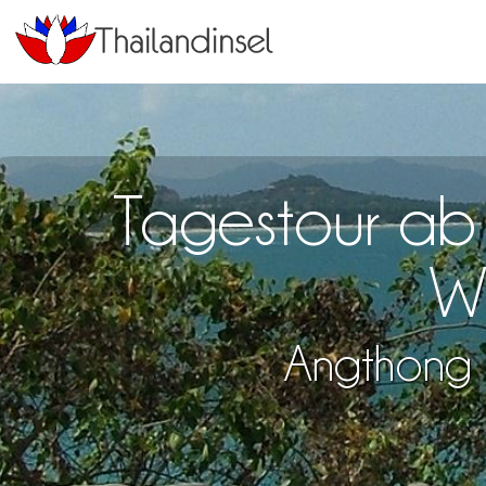
Tagestour ab
W
Angthong 