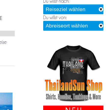
Du willst nach:
Du willst von:
E
eise