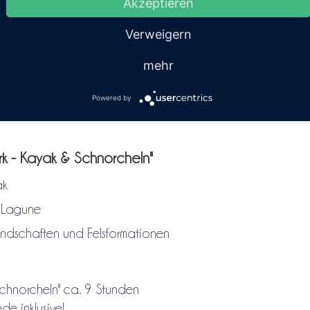
Akzeptieren
Verweigern
um Hotel, ein leichtes Frühstück, Softdrinks und Obst, das
mehr
stung, Wasserschutzhüllen für Kameras und die
Powered by
rk - Kayak & Schnorcheln"
ak
 Lagune
ndschaften und Felsformationen
chnorcheln" ca. 9 Stunden
e inklusive!