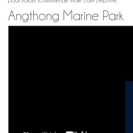
paar vorbei schwimmende Wale oder Delphine.
Angthong Marine Park