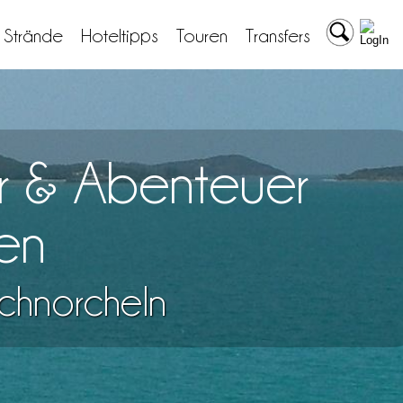
& Strände
Hoteltipps
Touren
Transfers
r & Abenteuer
en
chnorcheln