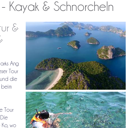
- Kayak & Schnorcheln
ur &
&
arks Ang
eser Tour
 und die
n beim
le Tour
 Die
e Ko, wo