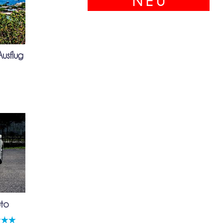
N E U
usflug
uto