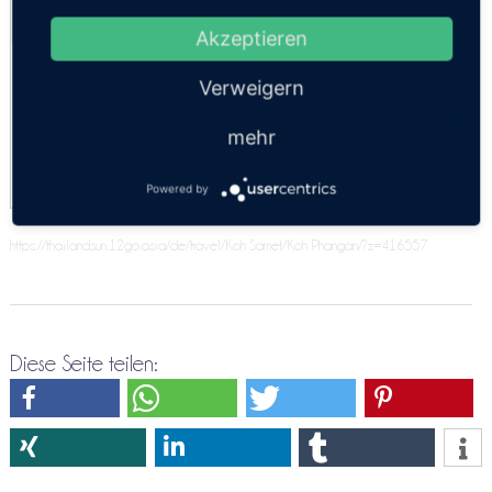
Kosten:
EUR 40.56–57.58
Dauer:
22h 30m
Akzeptieren
Erste Klasse
Verweigern
12:00
VIP
mehr
12:00
Powered by
https://thailandsun.12go.asia/de/travel/Koh Samet/Koh Phangan/?z=416557
Diese Seite teilen: