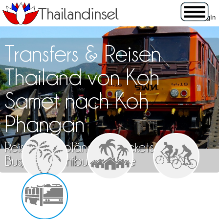
Transfers & Reisen
Thailand von Koh
Samet nach Koh
Phangan
Reisen, Fahrpläne und Tickets für Zug,
Bus, Flug, Minibus & Fähre