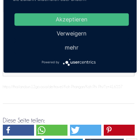
Kosten:
EUR 31.69–57.61
Dauer:
7h 30m – 13h 30m
Express
Akzeptieren
05:00, 05:30, 08:00
Verweigern
Sleeper Boat + Minibus + Fähre
22:00
mehr
Speedboat + Express Bus + Fähre
08:00
Powered by
https://thailandsun.12go.asia/de/travel/Koh Phangan/Koh Phi Phi/?z=416557
Diese Seite teilen: