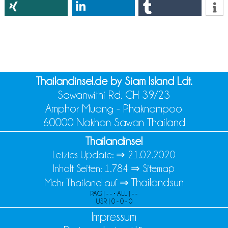
Thailandinsel.de by Siam Island Ldt.
Sawanwithi Rd. CH 39/23
Amphor Muang - Phaknampoo
60000 Nakhon Sawan Thailand
Thailandinsel
Letztes Update: ⇒
21.02.2020
Inhalt Seiten: 1.784 ⇒
Sitemap
Thailandsun
Mehr Thailand auf ⇒
PAG | - - • ALL | - -
USR | 0 - 0 - 0
Impressum