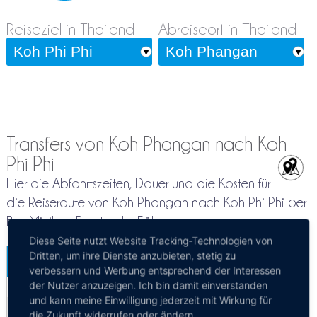
Reiseziel in Thailand
Abreiseort in Thailand
Transfers von Koh Phangan nach Koh
Phi Phi
Hier die Abfahrtszeiten, Dauer und die Kosten für
die Reiseroute von Koh Phangan nach Koh Phi Phi per
Bus, Minibus, Boot oder Fähre
Diese Seite nutzt Website Tracking-Technologien von
Dritten, um ihre Dienste anzubieten, stetig zu
Koh Phangan - Koh Phi Phi
verbessern und Werbung entsprechend der Interessen
Mehr Infos / Tickets
der Nutzer anzuzeigen. Ich bin damit einverstanden
und kann meine Einwilligung jederzeit mit Wirkung für
Fähre Koh Phangan - Koh Phi Phi
die Zukunft widerrufen oder ändern.