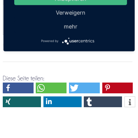
Sleeper Night Boat + Minibus
Verweigern
22:00
mehr
Powered by
https://thailandsun.12go.asia/de/travel/Koh Phangan/Koh Lanta/?z=416557
Diese Seite teilen: