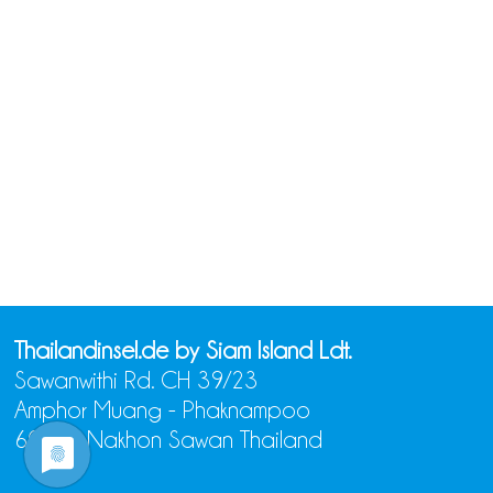
Thailandinsel.de by Siam Island Ldt.
Sawanwithi Rd. CH 39/23
Amphor Muang - Phaknampoo
60000 Nakhon Sawan Thailand