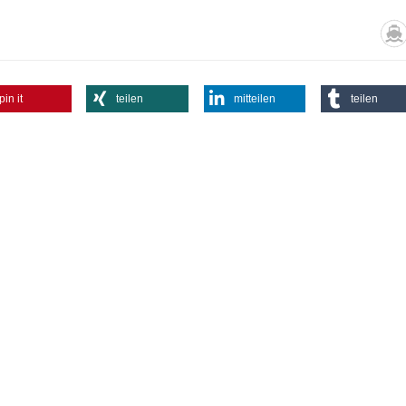
pin it
teilen
mitteilen
teilen