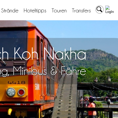
& Strände
Hoteltipps
Touren
Transfers
ach Koh Nakha
lug, Minibus & Fähre