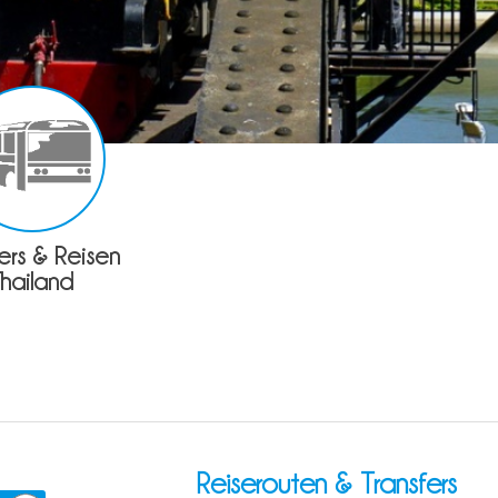
fers & Reisen
Thailand
Reiserouten & Transfers