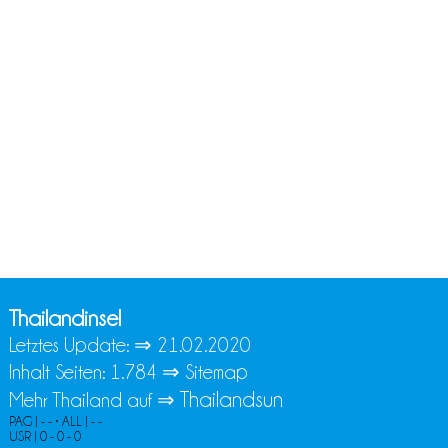
Thailandinsel
Letztes Update: ⇒
21.02.2020
Inhalt Seiten: 1.784 ⇒
Sitemap
Thailandsun
Mehr Thailand auf ⇒
PAG | - - • ALL | - -
USR | 0 - 0 - 0