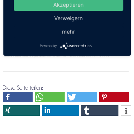
angeben. Bitte versuche es doch nochmals über die
Akzeptieren
Direktreservierung Koh Mook ⇒ Khao Sok
Verweigern
mehr
Powered by
https://thailandsun.12go.asia/de/travel/Koh Mook/Khao Sok/?z=416557
Diese Seite teilen: