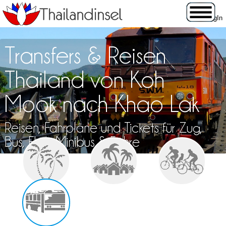
Transfers & Reisen
Thailand von Koh
Mook nach Khao Lak
Reisen, Fahrpläne und Tickets für Zug,
Bus, Flug, Minibus & Fähre