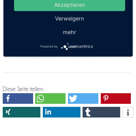
angeben. Bitte versuche es doch nochmals über die
Akzeptieren
Direktreservierung Koh Mook ⇒ Khao Lak
Verweigern
mehr
Powered by
https://thailandsun.12go.asia/de/travel/Koh Mook/Khao Lak/?z=416557
Diese Seite teilen: