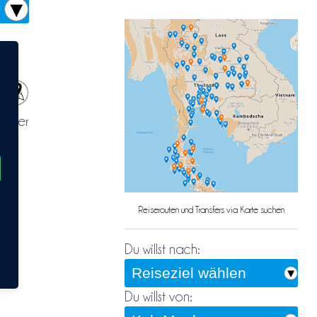
 oder
Reiserouten und Transfers via Karte suchen
er
Du willst nach:
te
Du willst von: