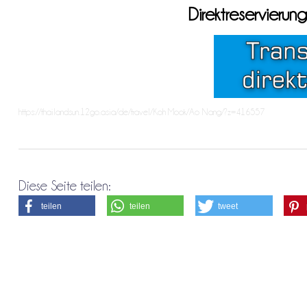
Direktreservier
https://thailandsun.12go.asia/de/travel/Koh Mook/Ao Nang/?z=416557
Diese Seite teilen:
teilen
teilen
tweet