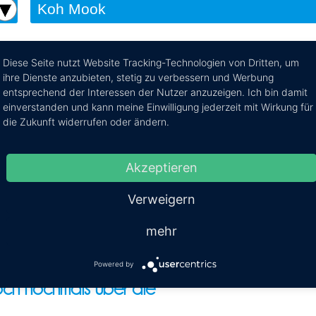
Diese Seite nutzt Website Tracking-Technologien von Dritten, um
ihre Dienste anzubieten, stetig zu verbessern und Werbung
k nach Ao Nang
entsprechend der Interessen der Nutzer anzuzeigen. Ich bin damit
einverstanden und kann meine Einwilligung jederzeit mit Wirkung für
e Reiseroute von Koh Mook nach Ao Nang per Minibus, Taxi
die Zukunft widerrufen oder ändern.
Akzeptieren
 in unserer Datenbank gerade
Verweigern
n Transfer gefunden.
mehr
ch Ao Nang konnte leider kein Direkttransf
t. muss Du einen Zwischenstop angeben. Bit
Powered by
och nochmals über die