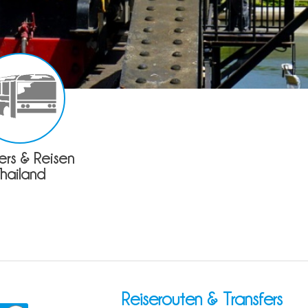
fers & Reisen
Thailand
Reiserouten & Transfers