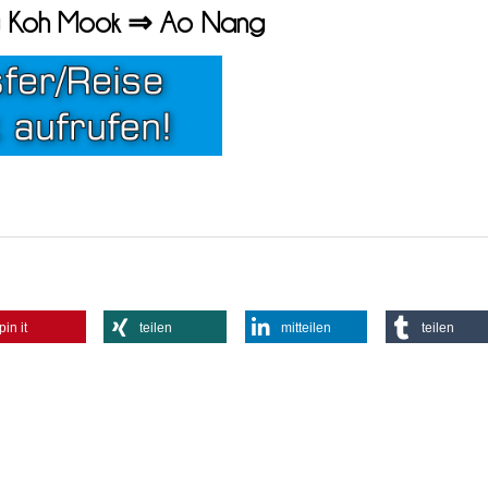
ung Koh Mook ⇒ Ao Nang
pin it
teilen
mitteilen
teilen