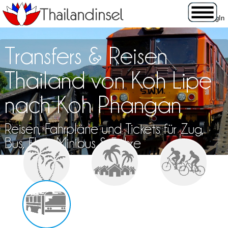
Transfers & Reisen
Thailand von Koh Lipe
nach Koh Phangan
Reisen, Fahrpläne und Tickets für Zug,
Bus, Flug, Minibus & Fähre