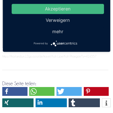
Kosten:
EUR 47.10–76.93
Dauer:
9h 30m – 19h 30m
Akzeptieren
Speedboat + Minibus + Sleeper Boat
Verweigern
09:30
Speedboat + Minibus + Fähre
mehr
09:30
Powered by
https://thailandsun.12go.asia/de/travel/Koh Lipe/Koh Phangan/?z=416557
Diese Seite teilen: